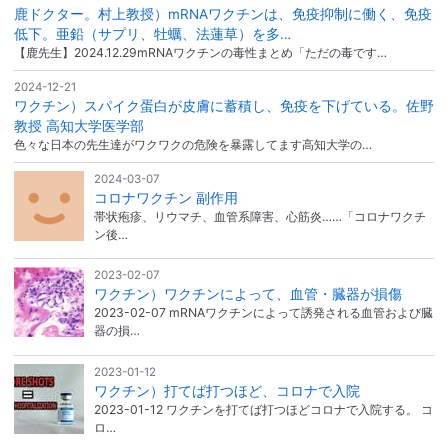
鹿ドクター。村上教授）mRNAワクチンは、免疫抑制に働く、免疫
低下。亜鉛（サプリ、牡蠣、法蓮草）を多…
【鹿先生】2024.12.29mRNAワクチンの毒性まとめ「ただの毒です…
2024-12-21
ワクチン）スパイク蛋白が皮膚に蓄積し、免疫を下げている。佐野
教授 高知大学医学部
色々な日本の先生達がワクワクの危険を暴露してます高知大学の…
2024-03-07
コロナワクチン 副作用
帯状疱疹、リウマチ、血管系障害、心筋炎……「コロナワクチ
ン後…
2023-02-07
ワクチン）ワクチンによって、血管・臓器が損傷
2023-02-07 mRNAワクチンによって誘発される血管および臓
器の損…
2023-01-12
ワクチン）打てば打つほど、コロナで入院
2023-01-12 ワクチンを打てば打つほどコロナで入院する。 コ
ロ…