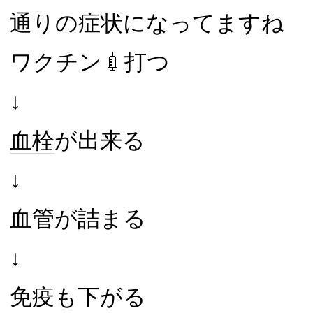
通りの症状になってますね
ワクチン💉打つ
↓
血栓
が出来る
↓
血管が詰まる
↓
免疫も下がる